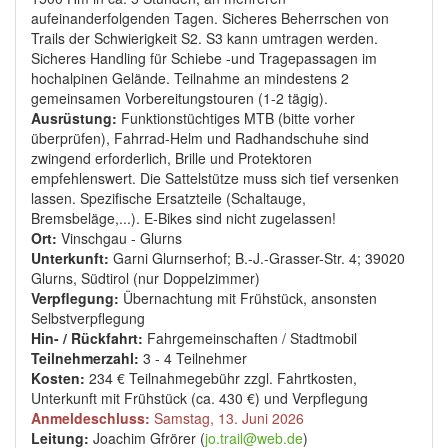
aufeinanderfolgenden Tagen. Sicheres Beherrschen von
Trails der Schwierigkeit S2. S3 kann umtragen werden.
Sicheres Handling für Schiebe -und Tragepassagen im
hochalpinen Gelände. Teilnahme an mindestens 2
gemeinsamen Vorbereitungstouren (1-2 tägig).
Ausrüstung:
Funktionstüchtiges MTB (bitte vorher
überprüfen), Fahrrad-Helm und Radhandschuhe sind
zwingend erforderlich, Brille und Protektoren
empfehlenswert. Die Sattelstütze muss sich tief versenken
lassen. Spezifische Ersatzteile (Schaltauge,
Bremsbeläge,...). E-Bikes sind nicht zugelassen!
Ort:
Vinschgau - Glurns
Unterkunft:
Garni Glurnserhof; B.-J.-Grasser-Str. 4; 39020
Glurns, Südtirol (nur Doppelzimmer)
Verpflegung:
Übernachtung mit Frühstück, ansonsten
Selbstverpflegung
Hin- / Rückfahrt:
Fahrgemeinschaften / Stadtmobil
Teilnehmerzahl:
3 - 4 Teilnehmer
Kosten:
234 € Teilnahmegebühr zzgl. Fahrtkosten,
Unterkunft mit Frühstück (ca. 430 €) und Verpflegung
Anmeldeschluss:
Samstag, 13. Juni 2026
Leitung:
Joachim Gfrörer (
jo.trail@web.de
)